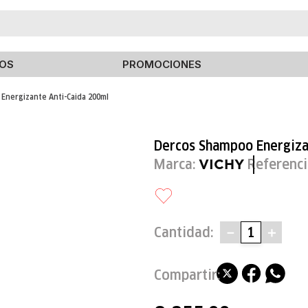
TÉRMINOS MÁS BUSCADOS
OS
PROMOCIONES
1
.
isdin
Energizante Anti-Caida 200ml
2
.
elizabeth arden
3
.
estee lauder
Dercos Shampoo Energiza
4
.
advanced night repair
Marca:
Referenci
VICHY
5
.
black honey
6
.
curve
7
.
chubby
Cantidad
－
＋
8
.
roche posay
9
.
elf
10
.
vichy