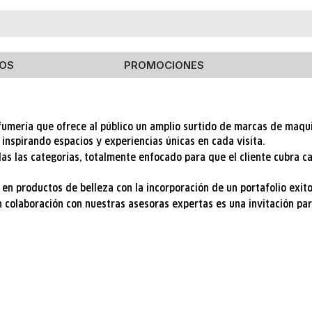
TÉRMINOS MÁS BUSCADOS
OS
PROMOCIONES
1
.
isdin
2
.
estee lauder
3
.
elizabeth arden
umería que ofrece al público un amplio surtido de marcas de maquill
inspirando espacios y experiencias únicas en cada visita.
4
.
roche posay
das las categorías, totalmente enfocado para que el cliente cubra 
5
.
advanced night repair
en productos de belleza con la incorporación de un portafolio exit
6
.
black honey
 colaboración con nuestras asesoras expertas es una invitación para
7
.
chubby
8
.
curve
9
.
elf
10
.
cosrx