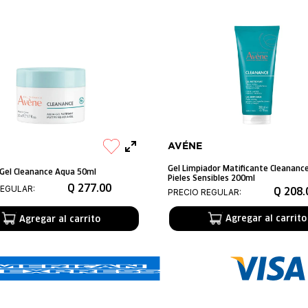
AVÉNE
Gel Limpiador Matificante Cleananc
Gel Cleanance Aqua 50ml
Pieles Sensibles 200ml
Q
277
.
00
REGULAR:
Q
208
.
PRECIO REGULAR:
Agregar al carrito
Agregar al carrito