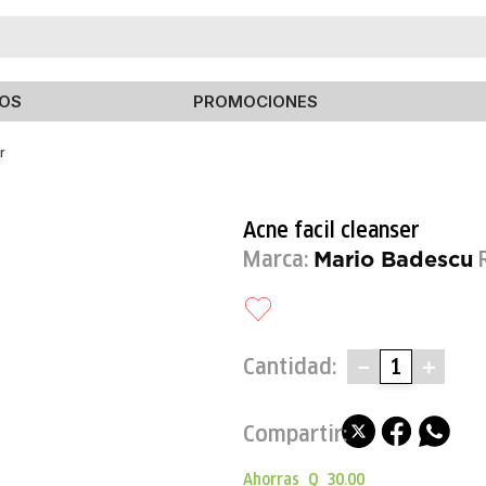
TÉRMINOS MÁS BUSCADOS
OS
PROMOCIONES
1
.
elizabeth arden
r
2
.
estee lauder
3
.
isdin
Acne facil cleanser
4
.
black honey
Marca:
Mario Badescu
5
.
curve
6
.
chubby
7
.
bliss
Cantidad
－
＋
8
.
roche posay
9
.
calvin
10
.
byphasse
Ahorras
Q
30
.
00