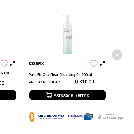
COSRX
e Para
Pure Fit Cica Clear Cleansing Oil 200ml
Q
310
.
00
PRECIO REGULAR:
00
Agregar al carrito