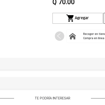
Q
70
.
00
Recoger en tiend
Compra en línea
TE PODRÍA INTERESAR