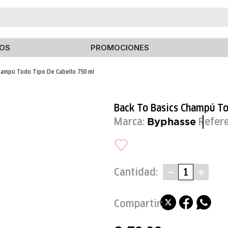
TÉRMINOS MÁS BUSCADOS
OS
PROMOCIONES
1
.
elizabeth arden
hampú Todo Tipo De Cabello 750 ml
2
.
estee lauder
3
.
isdin
Back To Basics Champú To
4
.
black honey
Marca:
Refer
Byphasse
5
.
curve
6
.
chubby
7
.
bliss
Cantidad
－
＋
8
.
roche posay
9
.
calvin
10
.
byphasse