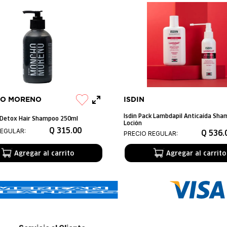
O MORENO
ISDIN
Isdin Pack Lambdapil Anticaída Sha
Detox Hair Shampoo 250ml
Loción
Q
315
.
00
REGULAR:
Q
536
.
PRECIO REGULAR:
Agregar al carrito
Agregar al carrito